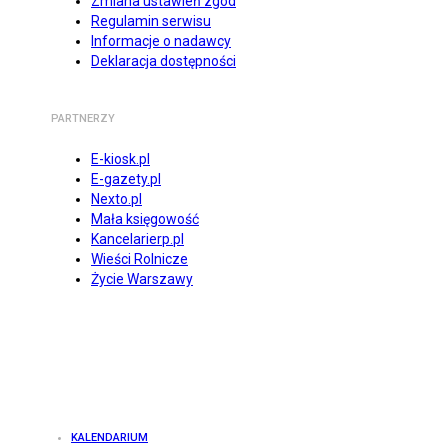
Zmiana ustawień zgód
Regulamin serwisu
Informacje o nadawcy
Deklaracja dostępności
PARTNERZY
E-kiosk.pl
E-gazety.pl
Nexto.pl
Mała księgowość
Kancelarierp.pl
Wieści Rolnicze
Życie Warszawy
KALENDARIUM