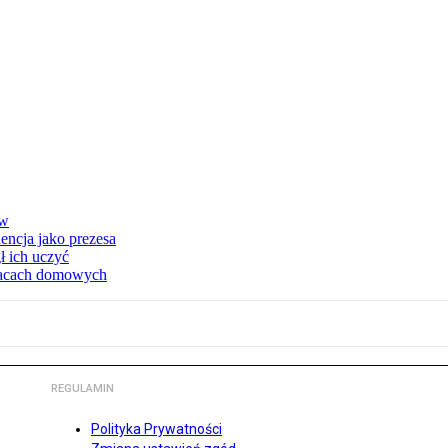
ów
encja jako prezesa
 ich uczyć
pracach domowych
REGULAMIN
Polityka Prywatności