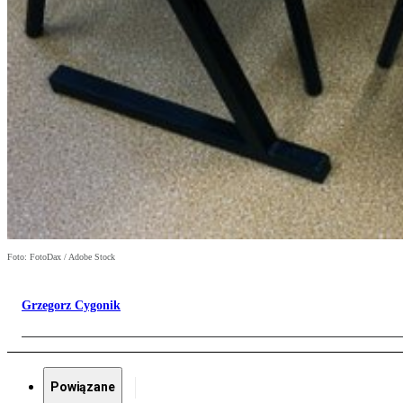
Foto: FotoDax / Adobe Stock
Grzegorz Cygonik
Powiązane