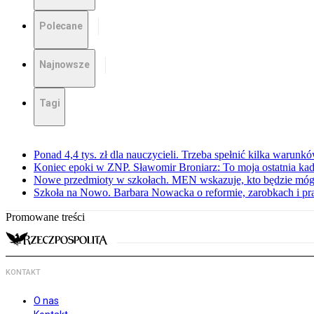
Polecane
Najnowsze
Tagi
Ponad 4,4 tys. zł dla nauczycieli. Trzeba spełnić kilka warunk
Koniec epoki w ZNP. Sławomir Broniarz: To moja ostatnia kad
Nowe przedmioty w szkołach. MEN wskazuje, kto będzie mógł
Szkoła na Nowo. Barbara Nowacka o reformie, zarobkach i 
Promowane treści
KONTAKT
O nas