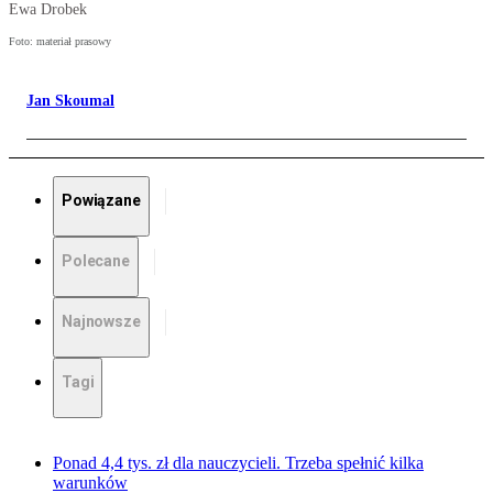
Ewa Drobek
Foto: materiał prasowy
Jan Skoumal
Powiązane
Polecane
Najnowsze
Tagi
Ponad 4,4 tys. zł dla nauczycieli. Trzeba spełnić kilka
warunków