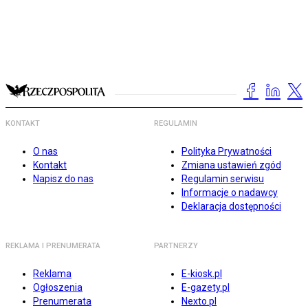
KONTAKT
REGULAMIN
O nas
Polityka Prywatności
Kontakt
Zmiana ustawień zgód
Napisz do nas
Regulamin serwisu
Informacje o nadawcy
Deklaracja dostępności
REKLAMA I PRENUMERATA
PARTNERZY
Reklama
E-kiosk.pl
Ogłoszenia
E-gazety.pl
Prenumerata
Nexto.pl