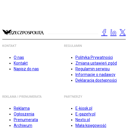
KONTAKT
REGULAMIN
O nas
Polityka Prywatności
Kontakt
Zmiana ustawień zgód
Napisz do nas
Regulamin serwisu
Informacje o nadawcy
Deklaracja dostępności
REKLAMA I PRENUMERATA
PARTNERZY
Reklama
E-kiosk.pl
Ogłoszenia
E-gazety.pl
Prenumerata
Nexto.pl
Archiwum
Mała księgowość