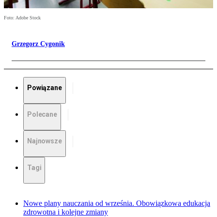
Foto: Adobe Stock
Grzegorz Cygonik
Powiązane
Polecane
Najnowsze
Tagi
Nowe plany nauczania od września. Obowiązkowa edukacja
zdrowotna i kolejne zmiany