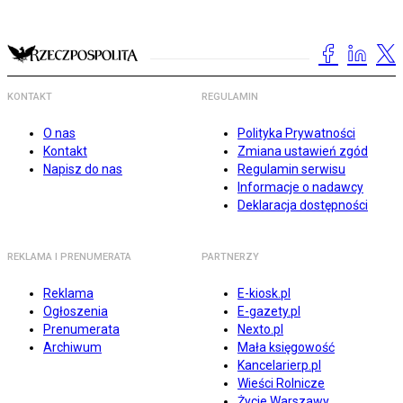
KONTAKT
REGULAMIN
O nas
Polityka Prywatności
Kontakt
Zmiana ustawień zgód
Napisz do nas
Regulamin serwisu
Informacje o nadawcy
Deklaracja dostępności
REKLAMA I PRENUMERATA
PARTNERZY
Reklama
E-kiosk.pl
Ogłoszenia
E-gazety.pl
Prenumerata
Nexto.pl
Archiwum
Mała księgowość
Kancelarierp.pl
Wieści Rolnicze
Życie Warszawy