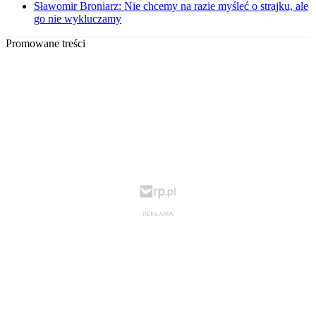
Sławomir Broniarz: Nie chcemy na razie myśleć o strajku, ale
go nie wykluczamy
Promowane treści