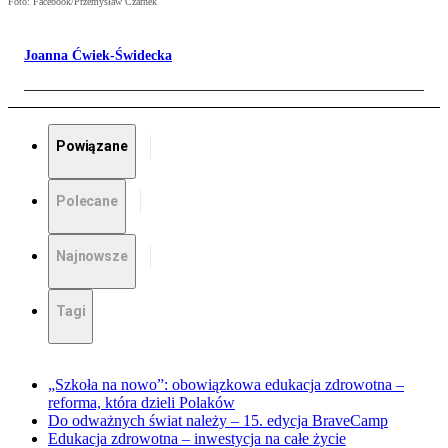
Foto: Facebook/Przemysław Czarnek
Joanna Ćwiek-Świdecka
Powiązane
Polecane
Najnowsze
Tagi
„Szkoła na nowo”: obowiązkowa edukacja zdrowotna –
reforma, która dzieli Polaków
Do odważnych świat należy – 15. edycja BraveCamp
Edukacja zdrowotna – inwestycja na całe życie