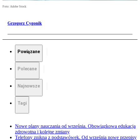
Foto: Adobe Stock
Grzegorz Cygonik
Powiązane
Polecane
Najnowsze
Tagi
Nowe plany nauczania od września. Obowiązkowa edukacja
zdrowotna i kolejne zmiany
Telefony znikną z podstawówek. Od września nowe przepisy