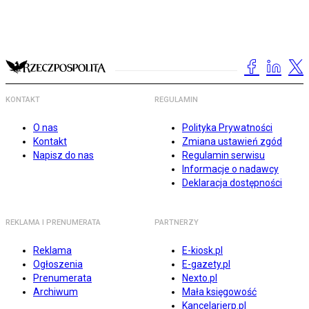
KONTAKT
REGULAMIN
O nas
Polityka Prywatności
Kontakt
Zmiana ustawień zgód
Napisz do nas
Regulamin serwisu
Informacje o nadawcy
Deklaracja dostępności
REKLAMA I PRENUMERATA
PARTNERZY
Reklama
E-kiosk.pl
Ogłoszenia
E-gazety.pl
Prenumerata
Nexto.pl
Archiwum
Mała księgowość
Kancelarierp.pl