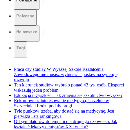
Powiązane
Polecane
Najnowsze
Tagi
Praca czy studia? W Wyższej Szkole Kształcenia
Zawodowego nie musisz wybierać – postaw na synergię
rozwoju
Ten kierunek studiów wybrało ponad 43 tys. osób. Eksperci
wskazują jeden problem
Edukacja przyszłości. Jak zmienia się szkolnictwo wyższe?
Rekordowe zainteresowanie medycyną. Uczelnie w
Szczecinie i Łodzi podały progi
Tyle punktów trzeba, aby dostać się na medycynę. Jest
pierwsza lista rankingowa
Od symulatorów do empatii dla drugiego człowieka. Jak
kształcić lekarzy dentystów XXI wieku?