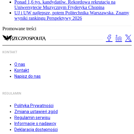
Ponad 1,6 tys. kandydatów. Rekordowa rekrutacja na
Uniwersytecie Muzycznym Fryderyka Chopina
UJ i UW najlepsze, potem Politechnika Warszawska. Znamy
wyniki rankingu Perspektywy 2026
Promowane treści
KONTAKT
O nas
Kontakt
Napisz do nas
REGULAMIN
Polityka Prywatności
Zmiana ustawień zgód
Regulamin serwisu
Informacje o nadawcy
Deklaracja dostępności