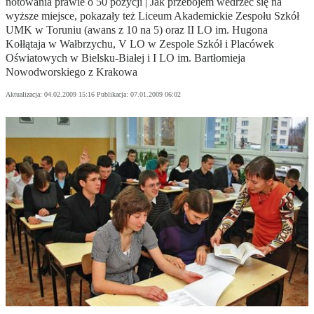
notowania prawie o 50 pozycji | Jak przebojem wedrzeć się na
wyższe miejsce, pokazały też Liceum Akademickie Zespołu Szkół
UMK w Toruniu (awans z 10 na 5) oraz II LO im. Hugona
Kołłątaja w Wałbrzychu, V LO w Zespole Szkół i Placówek
Oświatowych w Bielsku-Białej i I LO im. Bartłomieja
Nowodworskiego z Krakowa
Aktualizacja:
04.02.2009 15:16
Publikacja:
07.01.2009 06:02