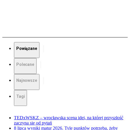
Powiązane
Polecane
Najnowsze
Tagi
TEDxWSKZ – wrocławska scena idei, na której przyszłość
zaczyna się od pytań
8 lipca wyniki matur 2026. Tyle punktów potrzeba, żeby