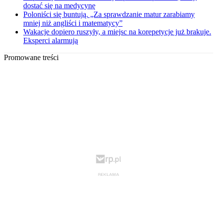
dostać się na medycynę
Poloniści się buntują. „Za sprawdzanie matur zarabiamy
mniej niż angliści i matematycy”
Wakacje dopiero ruszyły, a miejsc na korepetycje już brakuje.
Eksperci alarmują
Promowane treści