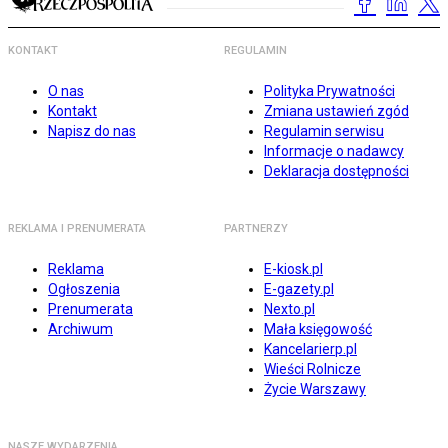
KONTAKT
REGULAMIN
O nas
Polityka Prywatności
Kontakt
Zmiana ustawień zgód
Napisz do nas
Regulamin serwisu
Informacje o nadawcy
Deklaracja dostępności
REKLAMA I PRENUMERATA
PARTNERZY
Reklama
E-kiosk.pl
Ogłoszenia
E-gazety.pl
Prenumerata
Nexto.pl
Archiwum
Mała księgowość
Kancelarierp.pl
Wieści Rolnicze
Życie Warszawy
NASZE WYDARZENIA