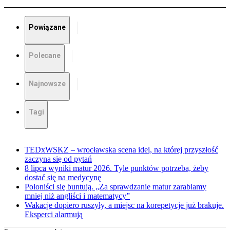
Powiązane
Polecane
Najnowsze
Tagi
TEDxWSKZ – wrocławska scena idei, na której przyszłość
zaczyna się od pytań
8 lipca wyniki matur 2026. Tyle punktów potrzeba, żeby
dostać się na medycynę
Poloniści się buntują. „Za sprawdzanie matur zarabiamy
mniej niż angliści i matematycy”
Wakacje dopiero ruszyły, a miejsc na korepetycje już brakuje.
Eksperci alarmują