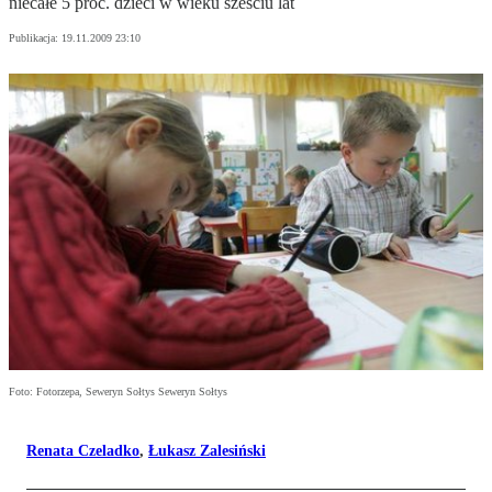
niecałe 5 proc. dzieci w wieku sześciu lat
Publikacja:
19.11.2009 23:10
Foto: Fotorzepa, Seweryn Sołtys Seweryn Sołtys
Renata Czeladko
,
Łukasz Zalesiński