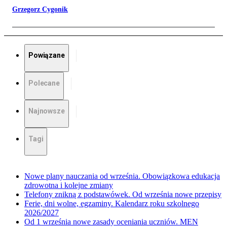
Grzegorz Cygonik
Powiązane
Polecane
Najnowsze
Tagi
Nowe plany nauczania od września. Obowiązkowa edukacja
zdrowotna i kolejne zmiany
Telefony znikną z podstawówek. Od września nowe przepisy
Ferie, dni wolne, egzaminy. Kalendarz roku szkolnego
2026/2027
Od 1 września nowe zasady oceniania uczniów. MEN