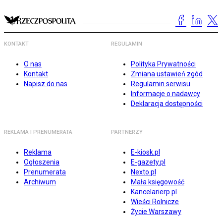
KONTAKT
REGULAMIN
O nas
Polityka Prywatności
Kontakt
Zmiana ustawień zgód
Napisz do nas
Regulamin serwisu
Informacje o nadawcy
Deklaracja dostępności
REKLAMA I PRENUMERATA
PARTNERZY
Reklama
E-kiosk.pl
Ogłoszenia
E-gazety.pl
Prenumerata
Nexto.pl
Archiwum
Mała księgowość
Kancelarierp.pl
Wieści Rolnicze
Życie Warszawy