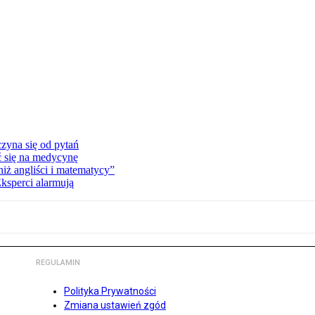
zyna się od pytań
ć się na medycynę
niż angliści i matematycy”
Eksperci alarmują
REGULAMIN
Polityka Prywatności
Zmiana ustawień zgód