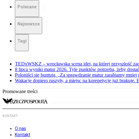
Polecane
Najnowsze
Tagi
TEDxWSKZ – wrocławska scena idei, na której przyszłość zac
8 lipca wyniki matur 2026. Tyle punktów potrzeba, żeby dosta
Poloniści się buntują. „Za sprawdzanie matur zarabiamy mniej 
Wakacje dopiero ruszyły, a miejsc na korepetycje już brakuje. 
Promowane treści
KONTAKT
O nas
Kontakt