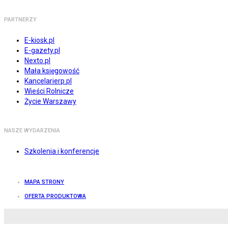
PARTNERZY
E-kiosk.pl
E-gazety.pl
Nexto.pl
Mała księgowość
Kancelarierp.pl
Wieści Rolnicze
Życie Warszawy
NASZE WYDARZENIA
Szkolenia i konferencje
MAPA STRONY
OFERTA PRODUKTOWA