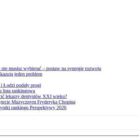
nie musisz wybierać – postaw na synergię rozwoju
skazują jeden problem
i Łodzi podały progi
a lista rankingowa
łcić lekarzy dentystów XXI wieku?
sytecie Muzycznym Fryderyka Chopina
yniki rankingu Perspektywy 2026