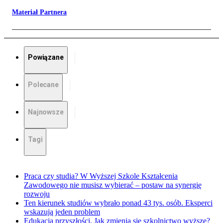
Materiał Partnera
Powiązane
Polecane
Najnowsze
Tagi
Praca czy studia? W Wyższej Szkole Kształcenia
Zawodowego nie musisz wybierać – postaw na synergię
rozwoju
Ten kierunek studiów wybrało ponad 43 tys. osób. Eksperci
wskazują jeden problem
Edukacja przyszłości. Jak zmienia się szkolnictwo wyższe?