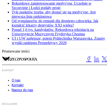
Rekordowe zainteresowanie medycyną. Uczelnie w
Szczecinie i Łodzi podały progi
Tyle punktów trzeba, aby dostać się na medycynę. Jest
pierwsza lista rankingowa
Od symulatorów do empatii dla drugiego człowieka. Jak
kształcić lekarzy dentystów XXI wieku?
Ponad 1,6 tys. kandydatów. Rekordowa rekrutacja na
Uniwersytecie Muzycznym Fryderyka Chopina
UJ i UW najlepsze, potem Politechnika Warszawska. Znamy
wyniki rankingu Perspektywy 2026
Promowane treści
KONTAKT
O nas
Kontakt
Napisz do nas
REGULAMIN