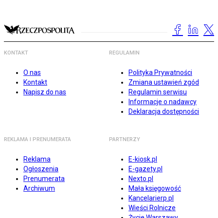
KONTAKT
REGULAMIN
O nas
Polityka Prywatności
Kontakt
Zmiana ustawień zgód
Napisz do nas
Regulamin serwisu
Informacje o nadawcy
Deklaracja dostępności
REKLAMA I PRENUMERATA
PARTNERZY
Reklama
E-kiosk.pl
Ogłoszenia
E-gazety.pl
Prenumerata
Nexto.pl
Archiwum
Mała księgowość
Kancelarierp.pl
Wieści Rolnicze
Życie Warszawy