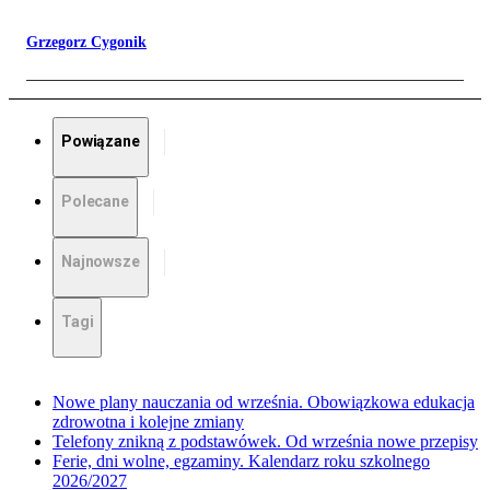
Grzegorz Cygonik
Powiązane
Polecane
Najnowsze
Tagi
Nowe plany nauczania od września. Obowiązkowa edukacja
zdrowotna i kolejne zmiany
Telefony znikną z podstawówek. Od września nowe przepisy
Ferie, dni wolne, egzaminy. Kalendarz roku szkolnego
2026/2027