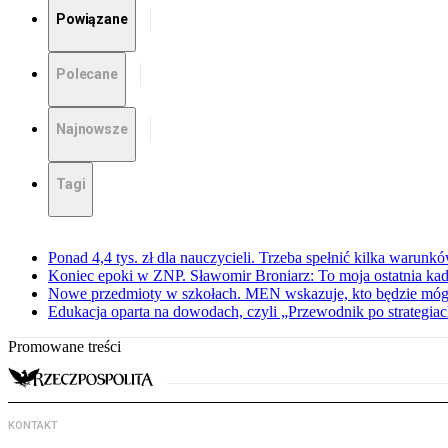
Powiązane
Polecane
Najnowsze
Tagi
Ponad 4,4 tys. zł dla nauczycieli. Trzeba spełnić kilka warunk
Koniec epoki w ZNP. Sławomir Broniarz: To moja ostatnia kad
Nowe przedmioty w szkołach. MEN wskazuje, kto będzie mógł
Edukacja oparta na dowodach, czyli „Przewodnik po strategia
Promowane treści
KONTAKT