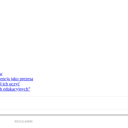
ów
encja jako prezesa
 ich uczyć
ch edukacyjnych”
REGULAMIN