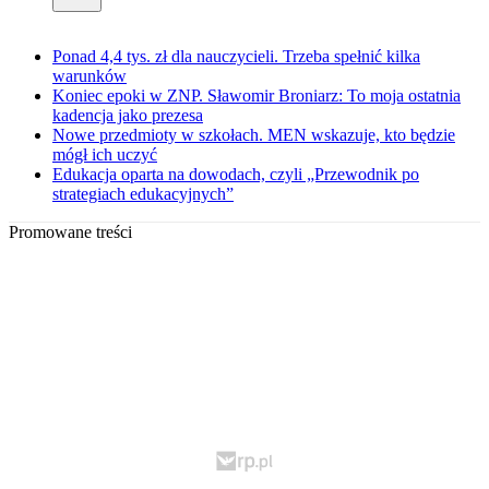
Ponad 4,4 tys. zł dla nauczycieli. Trzeba spełnić kilka
warunków
Koniec epoki w ZNP. Sławomir Broniarz: To moja ostatnia
kadencja jako prezesa
Nowe przedmioty w szkołach. MEN wskazuje, kto będzie
mógł ich uczyć
Edukacja oparta na dowodach, czyli „Przewodnik po
strategiach edukacyjnych”
Promowane treści