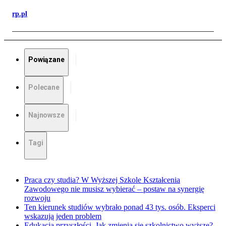
rp.pl
Powiązane
Polecane
Najnowsze
Tagi
Praca czy studia? W Wyższej Szkole Kształcenia
Zawodowego nie musisz wybierać – postaw na synergię
rozwoju
Ten kierunek studiów wybrało ponad 43 tys. osób. Eksperci
wskazują jeden problem
Edukacja przyszłości. Jak zmienia się szkolnictwo wyższe?