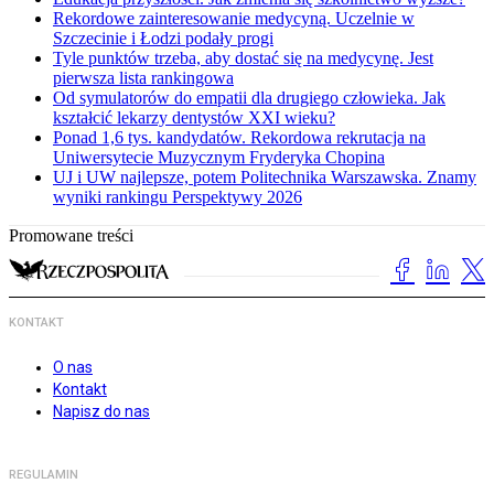
Rekordowe zainteresowanie medycyną. Uczelnie w
Szczecinie i Łodzi podały progi
Tyle punktów trzeba, aby dostać się na medycynę. Jest
pierwsza lista rankingowa
Od symulatorów do empatii dla drugiego człowieka. Jak
kształcić lekarzy dentystów XXI wieku?
Ponad 1,6 tys. kandydatów. Rekordowa rekrutacja na
Uniwersytecie Muzycznym Fryderyka Chopina
UJ i UW najlepsze, potem Politechnika Warszawska. Znamy
wyniki rankingu Perspektywy 2026
Promowane treści
KONTAKT
O nas
Kontakt
Napisz do nas
REGULAMIN