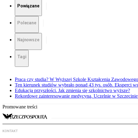
Powiązane
Polecane
Najnowsze
Tagi
Praca czy studia? W Wyższej Szkole Kształcenia Zawodowego 
Ten kierunek studiów wybrało ponad 43 tys. osób. Eksperci w
Edukacja przyszłości. Jak zmienia się szkolnictwo wyższe?
Rekordowe zainteresowanie medycyną. Uczelnie w Szczecinie 
Promowane treści
KONTAKT