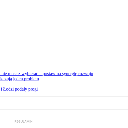
nie musisz wybierać – postaw na synergię rozwoju
skazują jeden problem
i Łodzi podały progi
REGULAMIN