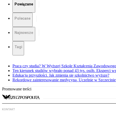
Powiązane
Polecane
Najnowsze
Tagi
Praca czy studia? W Wyższej Szkole Kształcenia Zawodowego 
Ten kierunek studiów wybrało ponad 43 tys. osób. Eksperci w
Edukacja przyszłości. Jak zmienia się szkolnictwo wyższe?
Rekordowe zainteresowanie medycyną. Uczelnie w Szczecinie 
Promowane treści
KONTAKT