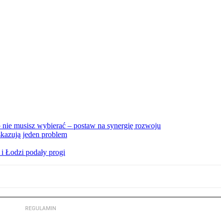
nie musisz wybierać – postaw na synergię rozwoju
skazują jeden problem
i Łodzi podały progi
REGULAMIN