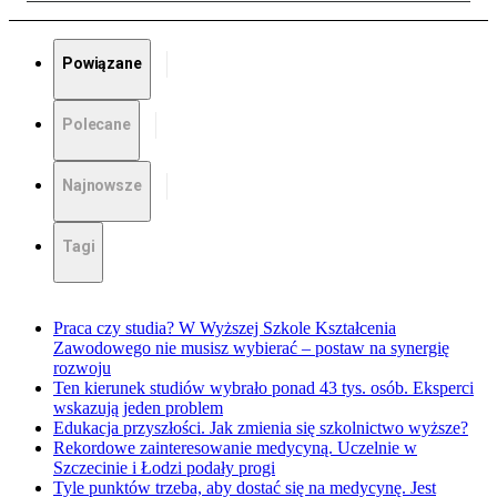
Powiązane
Polecane
Najnowsze
Tagi
Praca czy studia? W Wyższej Szkole Kształcenia
Zawodowego nie musisz wybierać – postaw na synergię
rozwoju
Ten kierunek studiów wybrało ponad 43 tys. osób. Eksperci
wskazują jeden problem
Edukacja przyszłości. Jak zmienia się szkolnictwo wyższe?
Rekordowe zainteresowanie medycyną. Uczelnie w
Szczecinie i Łodzi podały progi
Tyle punktów trzeba, aby dostać się na medycynę. Jest