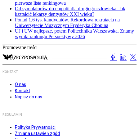
pierwsza lista rankingowa
Od symulatorów do empatii dla drugiego człowieka. Jak
kształcić lekarzy dentystów XXI wieku?
Ponad 1,6 tys. kandydatów. Rekordowa rekrutacja na
Uniwersytecie Muzycznym Fryderyka Chopina
UJ i UW najlepsze, potem Politechnika Warszawska. Znamy
wyniki rankingu Perspektywy 2026
Promowane treści
KONTAKT
O nas
Kontakt
Napisz do nas
REGULAMIN
Polityka Prywatności
Zmiana ustawień zgód