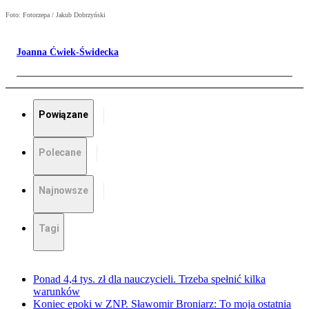
Foto: Fotorzepa / Jakub Dobrzyński
Joanna Ćwiek-Świdecka
Powiązane
Polecane
Najnowsze
Tagi
Ponad 4,4 tys. zł dla nauczycieli. Trzeba spełnić kilka
warunków
Koniec epoki w ZNP. Sławomir Broniarz: To moja ostatnia