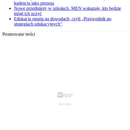
kadencja jako prezesa
Nowe przedmioty w szkołach. MEN wskazuje, kto będzie
mógł ich uczyć
Edukacja oparta na dowodach, czyli „Przewodnik po
strategiach edukacyjnych”
Promowane treści