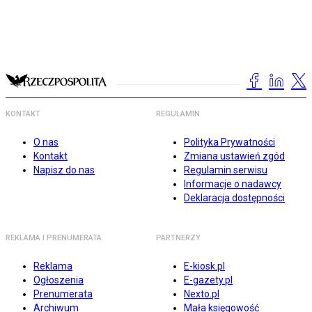
KONTAKT
REGULAMIN
O nas
Polityka Prywatności
Kontakt
Zmiana ustawień zgód
Napisz do nas
Regulamin serwisu
Informacje o nadawcy
Deklaracja dostępności
REKLAMA I PRENUMERATA
PARTNERZY
Reklama
E-kiosk.pl
Ogłoszenia
E-gazety.pl
Prenumerata
Nexto.pl
Archiwum
Mała księgowość