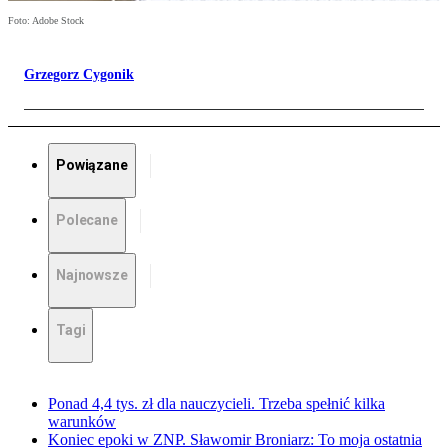
Foto: Adobe Stock
Grzegorz Cygonik
Powiązane
Polecane
Najnowsze
Tagi
Ponad 4,4 tys. zł dla nauczycieli. Trzeba spełnić kilka
warunków
Koniec epoki w ZNP. Sławomir Broniarz: To moja ostatnia