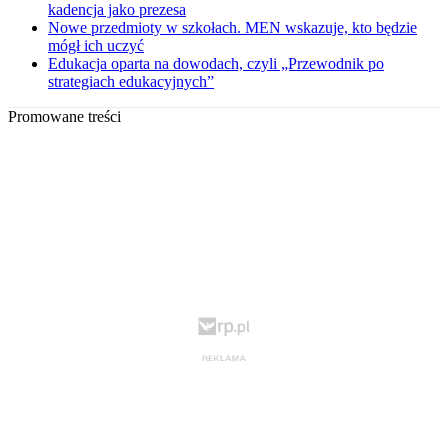
kadencja jako prezesa
Nowe przedmioty w szkołach. MEN wskazuje, kto będzie
mógł ich uczyć
Edukacja oparta na dowodach, czyli „Przewodnik po
strategiach edukacyjnych”
Promowane treści