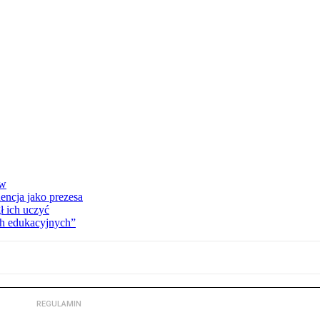
ów
encja jako prezesa
 ich uczyć
ch edukacyjnych”
REGULAMIN