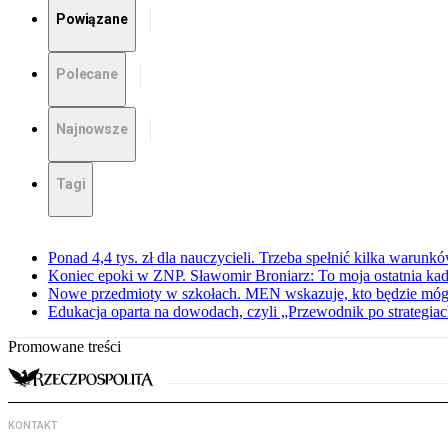
Powiązane
Polecane
Najnowsze
Tagi
Ponad 4,4 tys. zł dla nauczycieli. Trzeba spełnić kilka warunk
Koniec epoki w ZNP. Sławomir Broniarz: To moja ostatnia kad
Nowe przedmioty w szkołach. MEN wskazuje, kto będzie mógł
Edukacja oparta na dowodach, czyli „Przewodnik po strategia
Promowane treści
KONTAKT