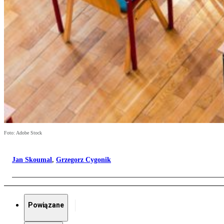
Foto: Adobe Stock
Jan Skoumal
,
Grzegorz Cygonik
Powiązane