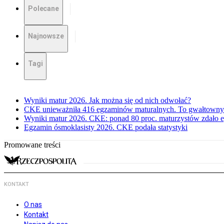
Polecane
Najnowsze
Tagi
Wyniki matur 2026. Jak można się od nich odwołać?
CKE unieważniła 416 egzaminów maturalnych. To gwałtowny
Wyniki matur 2026. CKE: ponad 80 proc. maturzystów zdało 
Egzamin ósmoklasisty 2026. CKE podała statystyki
Promowane treści
KONTAKT
O nas
Kontakt