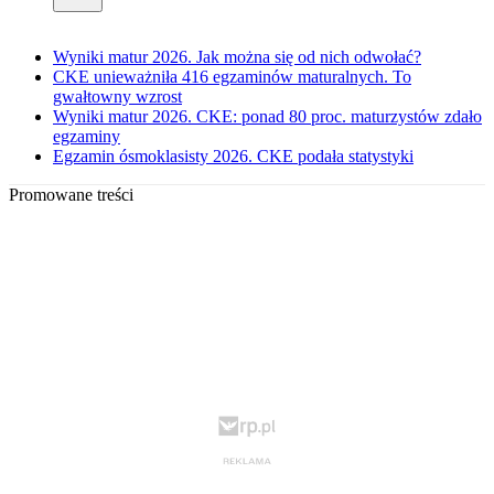
Wyniki matur 2026. Jak można się od nich odwołać?
CKE unieważniła 416 egzaminów maturalnych. To
gwałtowny wzrost
Wyniki matur 2026. CKE: ponad 80 proc. maturzystów zdało
egzaminy
Egzamin ósmoklasisty 2026. CKE podała statystyki
Promowane treści