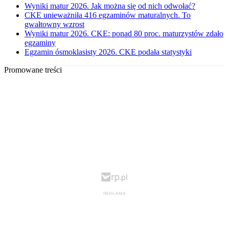
Wyniki matur 2026. Jak można się od nich odwołać?
CKE unieważniła 416 egzaminów maturalnych. To
gwałtowny wzrost
Wyniki matur 2026. CKE: ponad 80 proc. maturzystów zdało
egzaminy
Egzamin ósmoklasisty 2026. CKE podała statystyki
Promowane treści