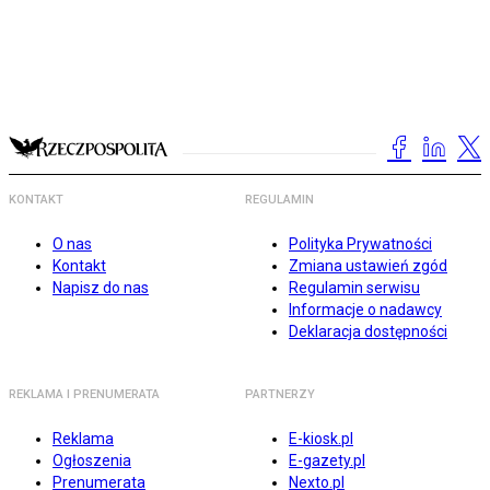
KONTAKT
REGULAMIN
O nas
Polityka Prywatności
Kontakt
Zmiana ustawień zgód
Napisz do nas
Regulamin serwisu
Informacje o nadawcy
Deklaracja dostępności
REKLAMA I PRENUMERATA
PARTNERZY
Reklama
E-kiosk.pl
Ogłoszenia
E-gazety.pl
Prenumerata
Nexto.pl