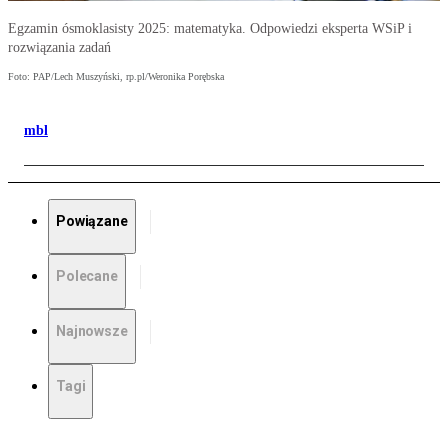
Egzamin ósmoklasisty 2025: matematyka. Odpowiedzi eksperta WSiP i
rozwiązania zadań
Foto: PAP/Lech Muszyński, rp.pl/Weronika Porębska
mbl
Powiązane
Polecane
Najnowsze
Tagi