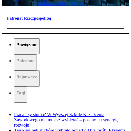
Patronat Rzeczpospolitej
Powiązane
Polecane
Najnowsze
Tagi
Praca czy studia? W Wyższej Szkole Kształcenia
Zawodowego nie musisz wybierać – postaw na synergię
rozwoju
Ten kierunek studiów wybrało ponad 43 tys. osób. Eksperci