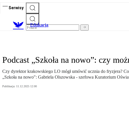
Serwisy
E
dukacja
Podcast „Szkoła na nowo”: czy możn
Czy dyrektor krakowskiego LO mógł umówić ucznia do fryzjera? Co mu
„Szkoła na nowo": Gabriela Olszowska - szefowa Kuratorium Oświat
Publikacja:
11.12.2025 12:00