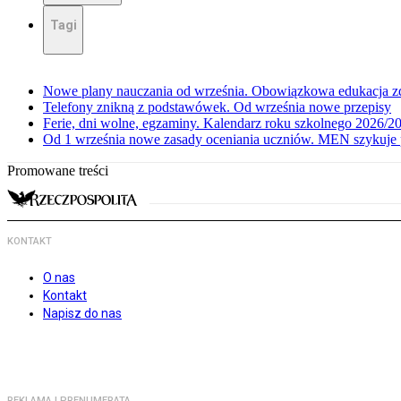
Tagi
Nowe plany nauczania od września. Obowiązkowa edukacja zd
Telefony znikną z podstawówek. Od września nowe przepisy
Ferie, dni wolne, egzaminy. Kalendarz roku szkolnego 2026/2
Od 1 września nowe zasady oceniania uczniów. MEN szykuje 
Promowane treści
KONTAKT
O nas
Kontakt
Napisz do nas
REKLAMA I PRENUMERATA