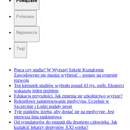
Powiązane
Polecane
Najnowsze
Tagi
Praca czy studia? W Wyższej Szkole Kształcenia
Zawodowego nie musisz wybierać – postaw na synergię
rozwoju
Ten kierunek studiów wybrało ponad 43 tys. osób. Eksperci
wskazują jeden problem
Edukacja przyszłości. Jak zmienia się szkolnictwo wyższe?
Rekordowe zainteresowanie medycyną. Uczelnie w
Szczecinie i Łodzi podały progi
Tyle punktów trzeba, aby dostać się na medycynę. Jest
pierwsza lista rankingowa
Od symulatorów do empatii dla drugiego człowieka. Jak
kształcić lekarzy dentystów XXI wieku?