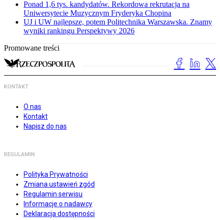
Ponad 1,6 tys. kandydatów. Rekordowa rekrutacja na
Uniwersytecie Muzycznym Fryderyka Chopina
UJ i UW najlepsze, potem Politechnika Warszawska. Znamy
wyniki rankingu Perspektywy 2026
Promowane treści
KONTAKT
O nas
Kontakt
Napisz do nas
REGULAMIN
Polityka Prywatności
Zmiana ustawień zgód
Regulamin serwisu
Informacje o nadawcy
Deklaracja dostępności