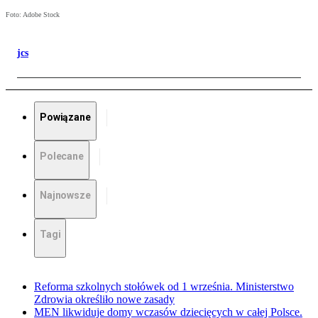
Foto: Adobe Stock
jcs
Powiązane
Polecane
Najnowsze
Tagi
Reforma szkolnych stołówek od 1 września. Ministerstwo
Zdrowia określiło nowe zasady
MEN likwiduje domy wczasów dziecięcych w całej Polsce.