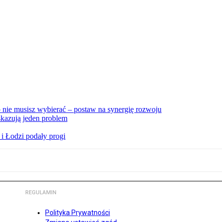
nie musisz wybierać – postaw na synergię rozwoju
skazują jeden problem
i Łodzi podały progi
REGULAMIN
Polityka Prywatności