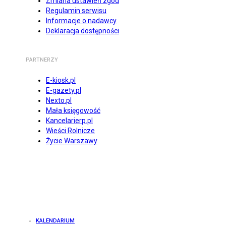
Zmiana ustawień zgód
Regulamin serwisu
Informacje o nadawcy
Deklaracja dostępności
PARTNERZY
E-kiosk.pl
E-gazety.pl
Nexto.pl
Mała księgowość
Kancelarierp.pl
Wieści Rolnicze
Życie Warszawy
KALENDARIUM