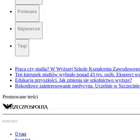
Polecane
Najnowsze
Tagi
Praca czy studia? W Wyższej Szkole Kształcenia Zawodowego 
Ten kierunek studiów wybrało ponad 43 tys. osób. Eksperci w
Edukacja przyszłości. Jak zmienia się szkolnictwo wyższe?
Rekordowe zainteresowanie medycyną. Uczelnie w Szczecinie 
Promowane treści
KONTAKT
O nas