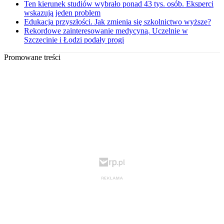
Ten kierunek studiów wybrało ponad 43 tys. osób. Eksperci
wskazują jeden problem
Edukacja przyszłości. Jak zmienia się szkolnictwo wyższe?
Rekordowe zainteresowanie medycyną. Uczelnie w
Szczecinie i Łodzi podały progi
Promowane treści