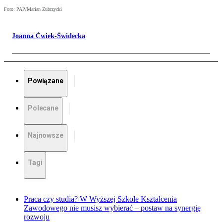
Foto: PAP/Marian Zubrzycki
Joanna Ćwiek-Świdecka
Powiązane
Polecane
Najnowsze
Tagi
Praca czy studia? W Wyższej Szkole Kształcenia
Zawodowego nie musisz wybierać – postaw na synergię
rozwoju