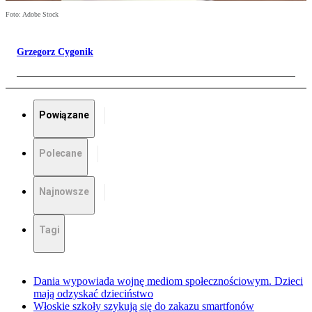
Foto: Adobe Stock
Grzegorz Cygonik
Powiązane
Polecane
Najnowsze
Tagi
Dania wypowiada wojnę mediom społecznościowym. Dzieci
mają odzyskać dzieciństwo
Włoskie szkoły szykują się do zakazu smartfonów