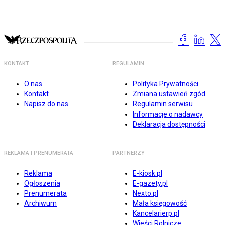
KONTAKT
REGULAMIN
O nas
Polityka Prywatności
Kontakt
Zmiana ustawień zgód
Napisz do nas
Regulamin serwisu
Informacje o nadawcy
Deklaracja dostępności
REKLAMA I PRENUMERATA
PARTNERZY
Reklama
E-kiosk.pl
Ogłoszenia
E-gazety.pl
Prenumerata
Nexto.pl
Archiwum
Mała księgowość
Kancelarierp.pl
Wieści Rolnicze