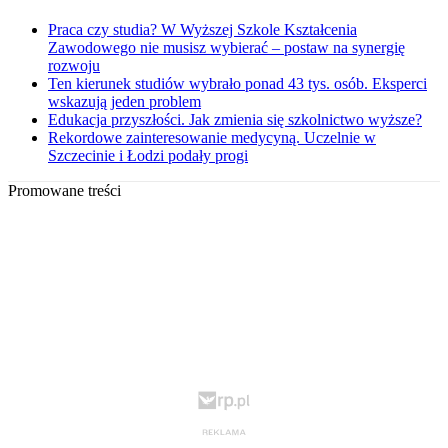
Praca czy studia? W Wyższej Szkole Kształcenia
Zawodowego nie musisz wybierać – postaw na synergię
rozwoju
Ten kierunek studiów wybrało ponad 43 tys. osób. Eksperci
wskazują jeden problem
Edukacja przyszłości. Jak zmienia się szkolnictwo wyższe?
Rekordowe zainteresowanie medycyną. Uczelnie w
Szczecinie i Łodzi podały progi
Promowane treści