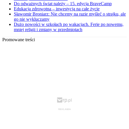
Do odważnych świat należy – 15. edycja BraveCamp
Edukacja zdrowotna – inwestycja na całe życie
Sławomir Broniarz: Nie chcemy na razie myśleć o strajku, ale
go nie wykluczamy
Dużo nowości w szkołach po wakacjach. Ferie po nowemu,
mniej religii i zmiany w przedmiotach
Promowane treści