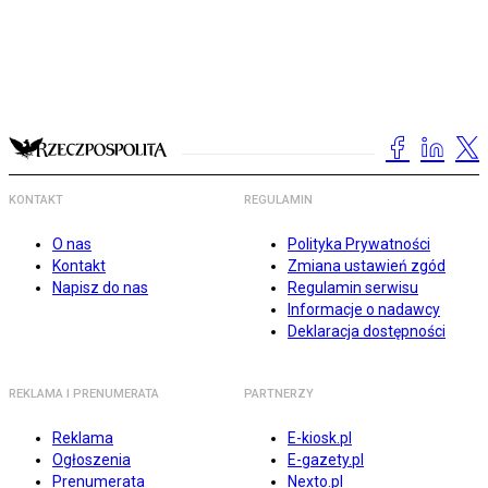
KONTAKT
REGULAMIN
O nas
Polityka Prywatności
Kontakt
Zmiana ustawień zgód
Napisz do nas
Regulamin serwisu
Informacje o nadawcy
Deklaracja dostępności
REKLAMA I PRENUMERATA
PARTNERZY
Reklama
E-kiosk.pl
Ogłoszenia
E-gazety.pl
Prenumerata
Nexto.pl