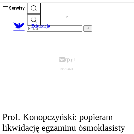
Serwisy
E
dukacja
Prof. Konopczyński: popieram
likwidację egzaminu ósmoklasisty