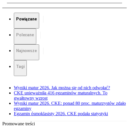
Powiązane
Polecane
Najnowsze
Tagi
Wyniki matur 2026. Jak można się od nich odwołać?
CKE unieważniła 416 egzaminów maturalnych. To
gwałtowny wzrost
Wyniki matur 2026. CKE: ponad 80 proc. maturzystów zdało
egzaminy
Egzamin ósmoklasisty 2026. CKE podała statystyki
Promowane treści