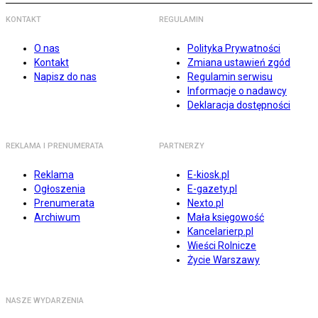
KONTAKT
REGULAMIN
O nas
Polityka Prywatności
Kontakt
Zmiana ustawień zgód
Napisz do nas
Regulamin serwisu
Informacje o nadawcy
Deklaracja dostępności
REKLAMA I PRENUMERATA
PARTNERZY
Reklama
E-kiosk.pl
Ogłoszenia
E-gazety.pl
Prenumerata
Nexto.pl
Archiwum
Mała księgowość
Kancelarierp.pl
Wieści Rolnicze
Życie Warszawy
NASZE WYDARZENIA