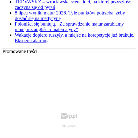
TEDxWSKZ – wrocławska scena idei, na której przyszłość
zaczyna się od pytań
8 lipca wyniki matur 2026. Tyle punktów potrzeba, żeby
dostać się na medycynę
Poloniści się buntują. „Za sprawdzanie matur zarabiamy
mniej niż angliści i matematycy”
Wakacje dopiero ruszyły, a miejsc na korepetycje już brakuje.
Eksperci alarmują
Promowane treści