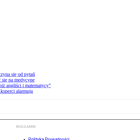
zyna się od pytań
ć się na medycynę
niż angliści i matematycy”
Eksperci alarmują
REGULAMIN
Polityka Prywatności