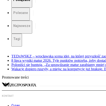
Polecane
Najnowsze
Tagi
TEDxWSKZ – wrocławska scena idei, na której przyszłość zac
8 lipca wyniki matur 2026. Tyle punktów potrzeba, żeby dosta
Poloniści się buntują. „Za sprawdzanie matur zarabiamy mniej 
Wakacje dopiero ruszyły, a miejsc na korepetycje już brakuje. 
Promowane treści
KONTAKT
O nas