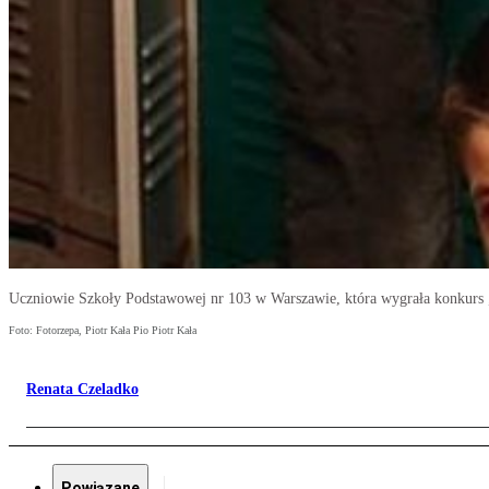
Uczniowie Szkoły Podstawowej nr 103 w Warszawie, która wygrała konkurs „
Foto: Fotorzepa, Piotr Kała Pio Piotr Kała
Renata Czeladko
Powiązane