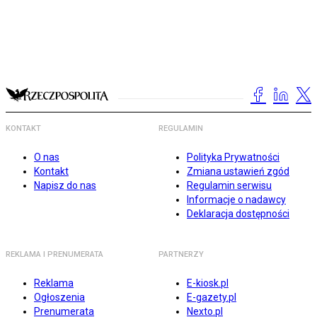
KONTAKT
REGULAMIN
O nas
Polityka Prywatności
Kontakt
Zmiana ustawień zgód
Napisz do nas
Regulamin serwisu
Informacje o nadawcy
Deklaracja dostępności
REKLAMA I PRENUMERATA
PARTNERZY
Reklama
E-kiosk.pl
Ogłoszenia
E-gazety.pl
Prenumerata
Nexto.pl