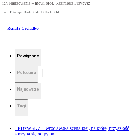
ich realizowania – mówi prof. Kazimierz Przybysz
Foto: Fotorzepa, Darek Golik DG Darek Golik
Renata Czeladko
Powiązane
Polecane
Najnowsze
Tagi
TEDxWSKZ – wrocławska scena idei, na której przyszłość
zaczyna się od pytań