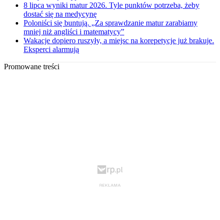
8 lipca wyniki matur 2026. Tyle punktów potrzeba, żeby
dostać się na medycynę
Poloniści się buntują. „Za sprawdzanie matur zarabiamy
mniej niż angliści i matematycy”
Wakacje dopiero ruszyły, a miejsc na korepetycje już brakuje.
Eksperci alarmują
Promowane treści