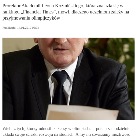
Prorektor Akademii Leona Koźmińskiego, która znalazła się w
rankingu „Financial Times”, mówi, dlaczego uczelniom zależy na
przyjmowaniu olimpijczyków
Publikacja:
14.01.2010 09:34
Wielu z tych, którzy odnosili sukcesy w olimpiadach, potem samodzielnie
układa swoje ścieżki rozwoju na studiach. A my im stwarzamy możliwość