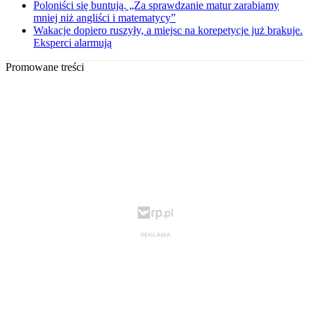
Poloniści się buntują. „Za sprawdzanie matur zarabiamy
mniej niż angliści i matematycy”
Wakacje dopiero ruszyły, a miejsc na korepetycje już brakuje.
Eksperci alarmują
Promowane treści