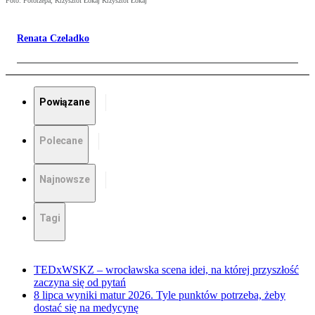
Foto: Fotorzepa, Krzysztof Łokaj Krzysztof Łokaj
Renata Czeladko
Powiązane
Polecane
Najnowsze
Tagi
TEDxWSKZ – wrocławska scena idei, na której przyszłość
zaczyna się od pytań
8 lipca wyniki matur 2026. Tyle punktów potrzeba, żeby
dostać się na medycynę