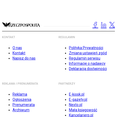
KONTAKT
REGULAMIN
O nas
Polityka Prywatności
Kontakt
Zmiana ustawień zgód
Napisz do nas
Regulamin serwisu
Informacje o nadawcy
Deklaracja dostępności
REKLAMA I PRENUMERATA
PARTNERZY
Reklama
E-kiosk.pl
Ogłoszenia
E-gazety.pl
Prenumerata
Nexto.pl
Archiwum
Mała księgowość
Kancelarierp.pl