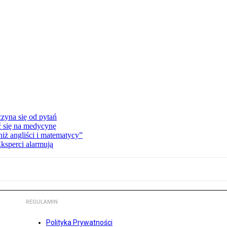
zyna się od pytań
ć się na medycynę
niż angliści i matematycy”
Eksperci alarmują
REGULAMIN
Polityka Prywatności