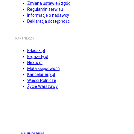
Zmiana ustawień zgód
Regulamin serwisu
Informacje o nadawcy
Deklaracja dostępności
PARTNERZY
E-kiosk.pl
E-gazety.pl
Nexto.pl
Mała księgowość
Kancelarierp.pl
Wieści Rolnicze
Życie Warszawy
KALENDARIUM