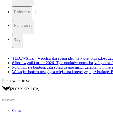
Polecane
Najnowsze
Tagi
TEDxWSKZ – wrocławska scena idei, na której przyszłość zac
8 lipca wyniki matur 2026. Tyle punktów potrzeba, żeby dosta
Poloniści się buntują. „Za sprawdzanie matur zarabiamy mniej 
Wakacje dopiero ruszyły, a miejsc na korepetycje już brakuje. 
Promowane treści
KONTAKT
O nas