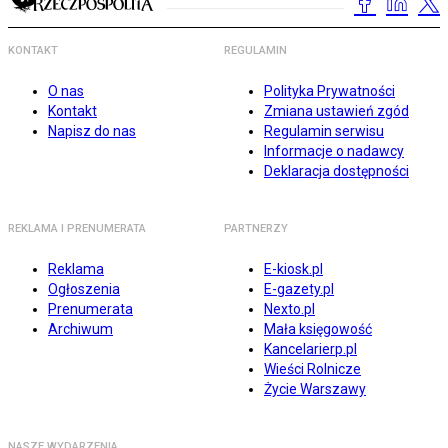
KONTAKT
REGULAMIN
O nas
Polityka Prywatności
Kontakt
Zmiana ustawień zgód
Napisz do nas
Regulamin serwisu
Informacje o nadawcy
Deklaracja dostępności
REKLAMA I PRENUMERATA
PARTNERZY
Reklama
E-kiosk.pl
Ogłoszenia
E-gazety.pl
Prenumerata
Nexto.pl
Archiwum
Mała księgowość
Kancelarierp.pl
Wieści Rolnicze
Życie Warszawy
NASZE WYDARZENIA