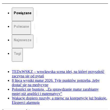
Powiązane
Polecane
Najnowsze
Tagi
TEDxWSKZ – wrocławska scena idei, na której przyszłość
zaczyna się od pytań
8 lipca wyniki matur 2026. Tyle punktów potrzeba, żeby
dostać się na medycynę
Poloniści się buntują. „Za sprawdzanie matur zarabiamy
mniej niż angliści i matematycy”
Wakacje dopiero ruszyły, a miejsc na korepetycje już brakuje.
Eksperci alarmują