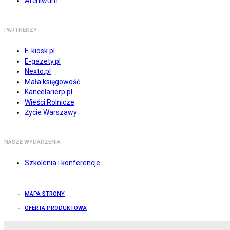
Archiwum
PARTNERZY
E-kiosk.pl
E-gazety.pl
Nexto.pl
Mała księgowość
Kancelarierp.pl
Wieści Rolnicze
Życie Warszawy
NASZE WYDARZENIA
Szkolenia i konferencje
MAPA STRONY
OFERTA PRODUKTOWA