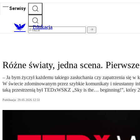
Serwisy
E
dukacja
Różne światy, jedna scena. Pierws
– Ja bym życzył każdemu takiego zasłuchania czy zapatrzenia się 
W świecie zdominowanym przez szybkie komunikaty i nieustanny infor
taką przestrzenią był TEDxWSKZ „Sky is the… beginning!”, który 2
Publikacja:
29.05.2026 12:51