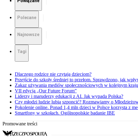
Powiązane
Polecane
Najnowsze
Tagi
Dlaczego rodzice nie czytają dzieciom?
Przejście do szkoły średniej to przełom. Sprawdzono, jak wpł
Zakaz używania mediów społecznościowych w kolejnym kraju. 
VII edycja „Our Future Forum”
Liderzy i maruderzy edukacji z AI. Jak wypada Polska?
Czy młodzi ludzie lubią szponcić? Rozmawiamy o Młodzież
Pokolenie online. Ponad 1,4 mln dzieci w Polsce korzysta z 
Smartfony w szkołach. Ogólnopolskie badanie IBE
Promowane treści