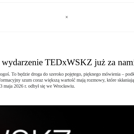
ze wydarzenie TEDxWSKZ już za nam
w kogoś. To będzie droga do szeroko pojętego, pięknego mówienia – 
macyjny szum coraz większą wartość mają rozmowy, które skłaniają do
3 maja 2026 r. odbył się we Wrocławiu.