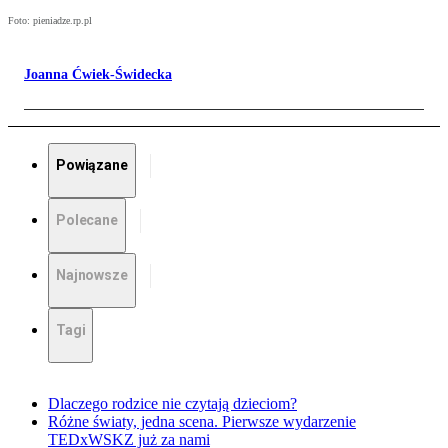
Foto: pieniadze.rp.pl
Joanna Ćwiek-Świdecka
Powiązane
Polecane
Najnowsze
Tagi
Dlaczego rodzice nie czytają dzieciom?
Różne światy, jedna scena. Pierwsze wydarzenie
TEDxWSKZ już za nami