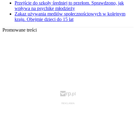
Przejście do szkoły średniej to przełom. Sprawdzono, jak
wpływa na psychikę młodzieży
Zakaz używania mediów społecznościowych w kolejnym
kraju. Obejmie dzieci do 15 lat
Promowane treści