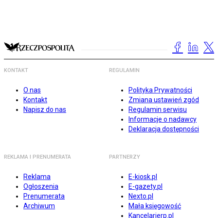
KONTAKT
REGULAMIN
O nas
Polityka Prywatności
Kontakt
Zmiana ustawień zgód
Napisz do nas
Regulamin serwisu
Informacje o nadawcy
Deklaracja dostępności
REKLAMA I PRENUMERATA
PARTNERZY
Reklama
E-kiosk.pl
Ogłoszenia
E-gazety.pl
Prenumerata
Nexto.pl
Archiwum
Mała księgowość
Kancelarierp.pl