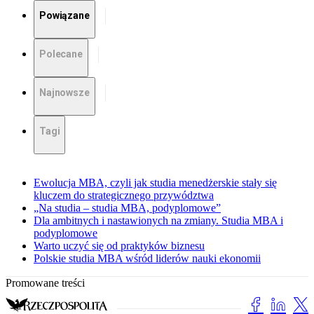
Powiązane
Polecane
Najnowsze
Tagi
Ewolucja MBA, czyli jak studia menedżerskie stały się
kluczem do strategicznego przywództwa
„Na studia – studia MBA, podyplomowe”
Dla ambitnych i nastawionych na zmiany. Studia MBA i
podyplomowe
Warto uczyć się od praktyków biznesu
Polskie studia MBA wśród liderów nauki ekonomii
Promowane treści