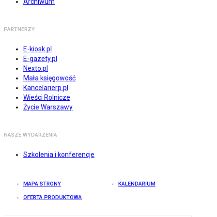
Archiwum
PARTNERZY
E-kiosk.pl
E-gazety.pl
Nexto.pl
Mała księgowość
Kancelarierp.pl
Wieści Rolnicze
Życie Warszawy
NASZE WYDARZENIA
Szkolenia i konferencje
MAPA STRONY
KALENDARIUM
OFERTA PRODUKTOWA