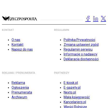
KONTAKT
REGULAMIN
O nas
Polityka Prywatności
Kontakt
Zmiana ustawień zgód
Napisz do nas
Regulamin serwisu
Informacje o nadawcy
Deklaracja dostępności
REKLAMA I PRENUMERATA
PARTNERZY
Reklama
E-kiosk.pl
Ogłoszenia
E-gazety.pl
Prenumerata
Nexto.pl
Archiwum
Mała księgowość
Kancelarierp.pl
Wieści Rolnicze