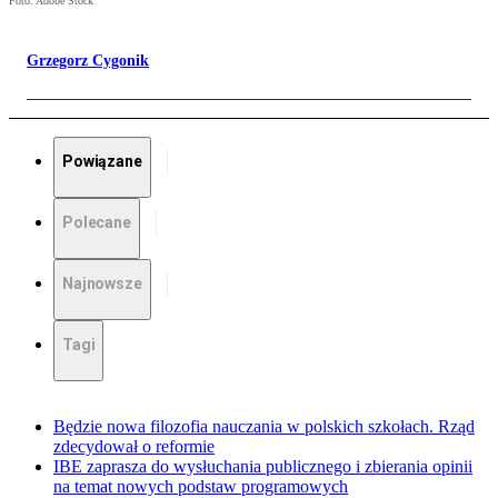
Foto: Adobe Stock
Grzegorz Cygonik
Powiązane
Polecane
Najnowsze
Tagi
Będzie nowa filozofia nauczania w polskich szkołach. Rząd
zdecydował o reformie
IBE zaprasza do wysłuchania publicznego i zbierania opinii
na temat nowych podstaw programowych