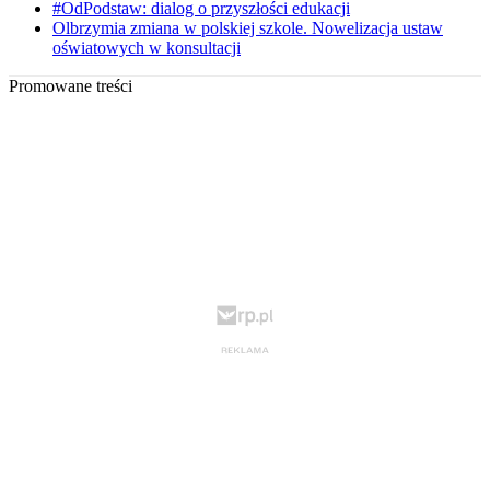
#OdPodstaw: dialog o przyszłości edukacji
Olbrzymia zmiana w polskiej szkole. Nowelizacja ustaw
oświatowych w konsultacji
Promowane treści