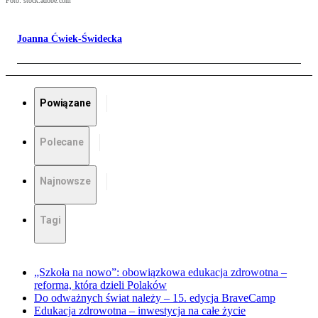
Foto: stock.adobe.com
Joanna Ćwiek-Świdecka
Powiązane
Polecane
Najnowsze
Tagi
„Szkoła na nowo”: obowiązkowa edukacja zdrowotna –
reforma, która dzieli Polaków
Do odważnych świat należy – 15. edycja BraveCamp
Edukacja zdrowotna – inwestycja na całe życie