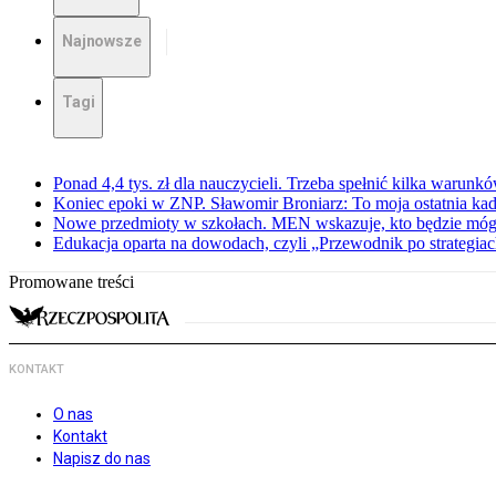
Najnowsze
Tagi
Ponad 4,4 tys. zł dla nauczycieli. Trzeba spełnić kilka warunk
Koniec epoki w ZNP. Sławomir Broniarz: To moja ostatnia kad
Nowe przedmioty w szkołach. MEN wskazuje, kto będzie mógł
Edukacja oparta na dowodach, czyli „Przewodnik po strategia
Promowane treści
KONTAKT
O nas
Kontakt
Napisz do nas