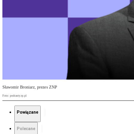
Sławomir Broniarz, prezes ZNP
Foto: podcasty.rp.pl
Powiązane
Polecane