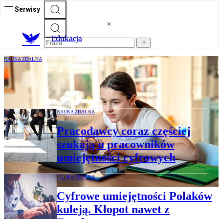
Serwisy
E
dukacja
NAUKA ZDALNA
Po nauce online będą konsultacje
NAUKA ZDALNA
Pracodawcy coraz częściej
szukają u pracowników
umiejętności cyfrowych
NAUKA ZDALNA
Cyfrowe umiejętności Polaków
kuleją. Kłopot nawet z