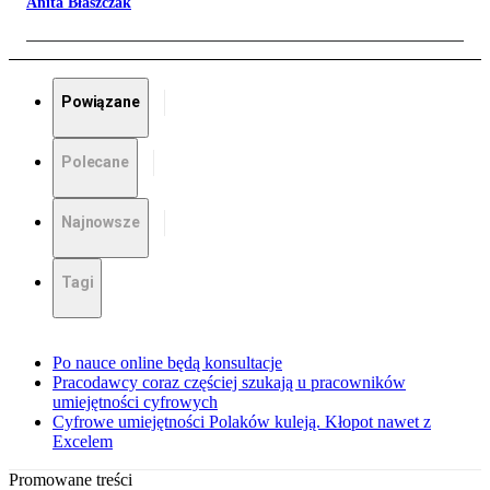
Anita Błaszczak
Powiązane
Polecane
Najnowsze
Tagi
Po nauce online będą konsultacje
Pracodawcy coraz częściej szukają u pracowników
umiejętności cyfrowych
Cyfrowe umiejętności Polaków kuleją. Kłopot nawet z
Excelem
Promowane treści