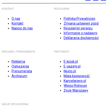
KONTAKT
REGULAMIN
O nas
Polityka Prywatności
Kontakt
Zmiana ustawień zgód
Napisz do nas
Regulamin serwisu
Informacje o nadawcy
Deklaracja dostępności
REKLAMA I PRENUMERATA
PARTNERZY
Reklama
E-kiosk.pl
Ogłoszenia
E-gazety.pl
Prenumerata
Nexto.pl
Archiwum
Mała księgowość
Kancelarierp.pl
Wieści Rolnicze
Życie Warszawy
NASZE WYDARZENIA