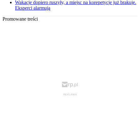
Wakacje dopiero ruszyły, a miejsc na korepetycje już brakuje.
Eksperci alarmują
Promowane treści