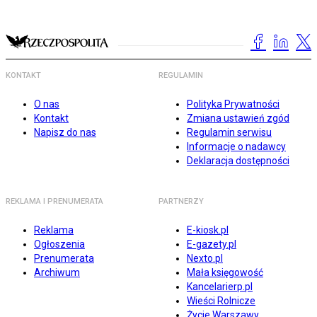
KONTAKT
REGULAMIN
O nas
Polityka Prywatności
Kontakt
Zmiana ustawień zgód
Napisz do nas
Regulamin serwisu
Informacje o nadawcy
Deklaracja dostępności
REKLAMA I PRENUMERATA
PARTNERZY
Reklama
E-kiosk.pl
Ogłoszenia
E-gazety.pl
Prenumerata
Nexto.pl
Archiwum
Mała księgowość
Kancelarierp.pl
Wieści Rolnicze
Życie Warszawy