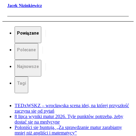
Jacek Nizinkiewicz
Powiązane
Polecane
Najnowsze
Tagi
TEDxWSKZ – wrocławska scena idei, na której przyszłość
zaczyna się od pytań
8 lipca wyniki matur 2026. Tyle punktów potrzeba, żeby
dostać się na medycynę
Poloniści się buntują. „Za sprawdzanie matur zarabiamy
mniej niż angliści i matematycy”