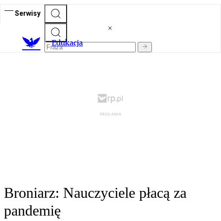
Serwisy
E
dukacja
Broniarz: Nauczyciele płacą za
pandemię